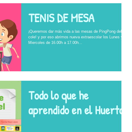
TENIS DE MESA
¡Queremos dar más vida a las mesas de PingPong del
cole! y por eso abrimos nueva extraescolar los Lunes y
Miercoles de 16.00h a 17.00h...
Todo lo que he
aprendido en el Huerto