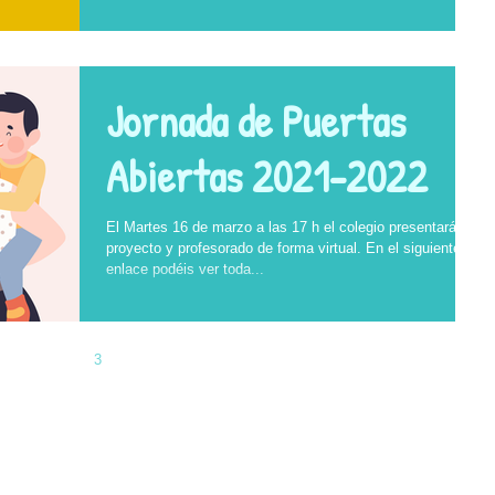
Jornada de Puertas
Abiertas 2021-2022
El Martes 16 de marzo a las 17 h el colegio presentará su
proyecto y profesorado de forma virtual. En el siguiente
enlace podéis ver toda...
1
2
3
4
5
email:
ampafederios@gmail.com
Av. de España,1 28231, Las Rozas de Madrid