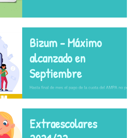
Bizum - Máximo
alcanzado en
Septiembre
Hasta final de mes el pago de la cuota del AMPA no podrá
realizarse por Bizum ya que hemos alcanzado el número
máximo de operaciones para...
Extraescolares