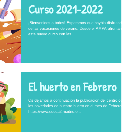
Curso 2021-2022
¡Bienvenidos a todos! Esperamos que hayáis disfrutado
de las vacaciones de verano. Desde el AMPA afrontamos
este nuevo curso con las...
El huerto en Febrero
Os dejamos a continuación la publicación del centro con
las novedades de nuestro huerto en el mes de Febrero:
https://www.educa2.madrid.o...