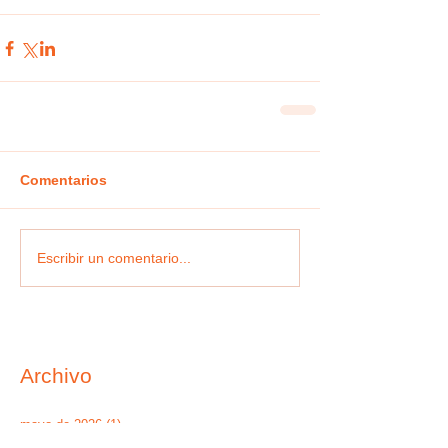
Comentarios
Escribir un comentario...
Archivo
mayo de 2026
(1)
1 entrada
enero de 2024
(2)
2 entradas