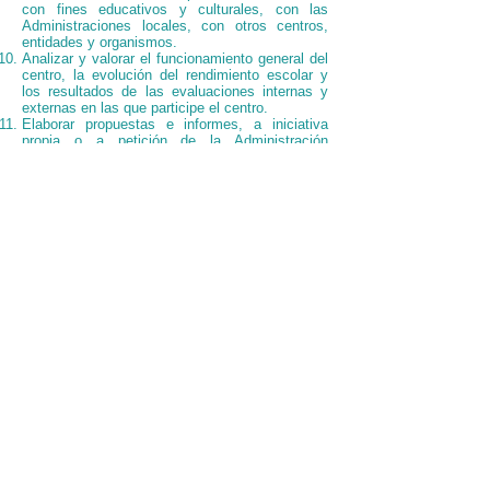
con fines educativos y culturales, con las
Administraciones locales, con otros centros,
entidades y organismos.
Analizar y valorar el funcionamiento general del
centro, la evolución del rendimiento escolar y
los resultados de las evaluaciones internas y
externas en las que participe el centro.
Elaborar propuestas e informes, a iniciativa
propia o a petición de la Administración
competente, sobre el funcionamiento del centro
y la mejora de la calidad de la gestión, así
como sobre aquellos otros aspectos
relacionados con la calidad de la misma.
Cualesquiera otras que le sean atribuidas por la
Administración educativa.
LOS PADRES
FORMAN PARTE DE
LAS DECISIONES
DEL COLE