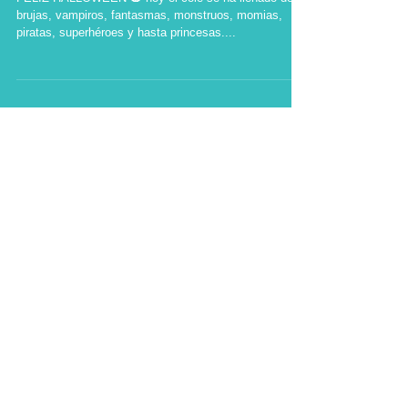
HALLOWEEN 2021
FELIZ HALLOWEEN 🎃 hoy el cole se ha llenado de
brujas, vampiros, fantasmas, monstruos, momias,
piratas, superhéroes y hasta princesas....