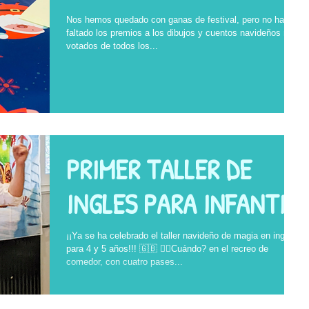
Nos hemos quedado con ganas de festival, pero no han
faltado los premios a los dibujos y cuentos navideños más
votados de todos los...
PRIMER TALLER DE
INGLES PARA INFANTIL
¡¡Ya se ha celebrado el taller navideño de magia en inglés
para 4 y 5 años!!! 🇬🇧 👉🏼Cuándo? en el recreo de
comedor, con cuatro pases...