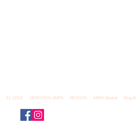
email:
ampafederios@gmail.com
Av. de España,1 28231, Las Rozas de Madrid
EL COLE
SERVICIOS AMPA
REVISTA
AMPA Market
Blog 
¡Síguenos para no perderte n