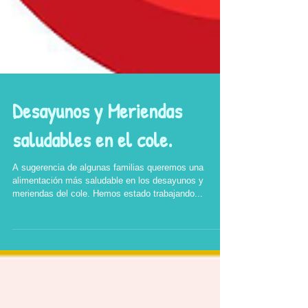
Desayunos y Meriendas
saludables en el cole.
A sugerencia de algunas familias queremos una
alimentación más saludable en los desayunos y
meriendas del cole. Hemos estado trabajando...