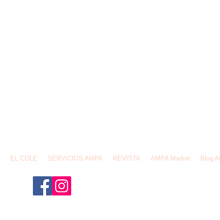
email:
ampafederios@gmail.com
Av. de España,1 28231, Las Rozas de Madrid
EL COLE
SERVICIOS AMPA
REVISTA
AMPA Market
Blog 
¡Síguenos para no perderte n