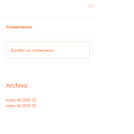
Comentarios
Escribir un comentario...
Archivo
mayo de 2026
(1)
1 entrada
enero de 2024
(2)
2 entradas
junio de 2023
(1)
1 entrada
mayo de 2023
(4)
4 entradas
febrero de 2023
(1)
1 entrada
noviembre de 2022
(1)
1 entrada