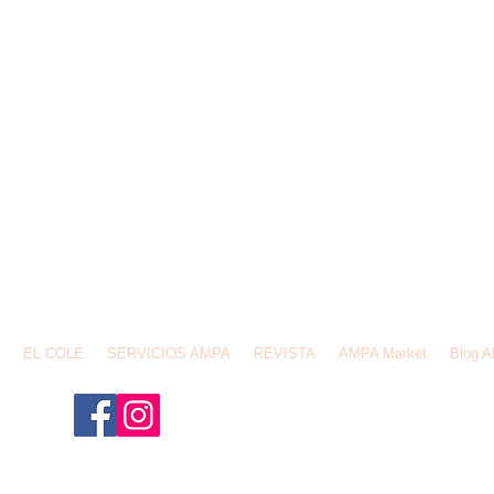
email:
ampafederios@gmail.com
Av. de España,1 28231, Las Rozas de Madrid
EL COLE
SERVICIOS AMPA
REVISTA
AMPA Market
Blog 
¡Síguenos para no perderte n