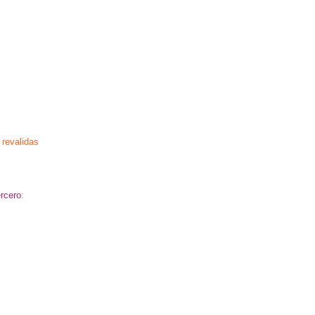
 revalidas
ercero
: