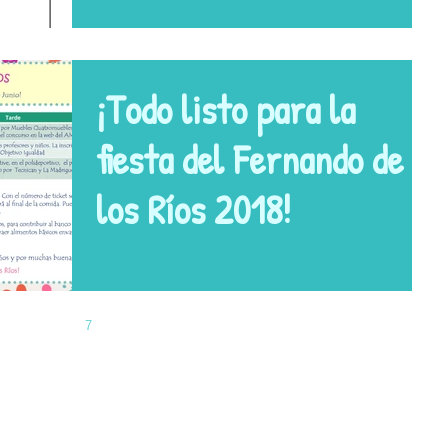
¡Todo listo para la
fiesta del Fernando de
los Ríos 2018!
5
6
7
8
9
email:
ampafederios@gmail.com
Av. de España,1 28231, Las Rozas de Madrid