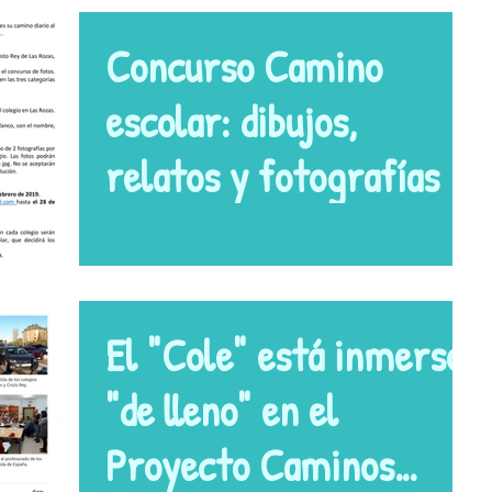
Concurso Camino
escolar: dibujos,
relatos y fotografías
El "Cole" está inmerso
"de lleno" en el
Proyecto Caminos