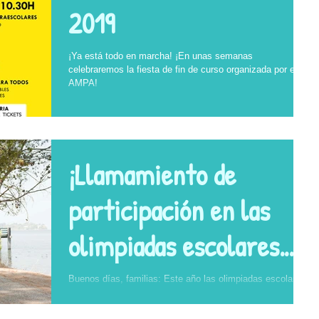
2019
¡Ya está todo en marcha! ¡En unas semanas
celebraremos la fiesta de fin de curso organizada por el
AMPA!
¡Llamamiento de
participación en las
olimpiadas escolares
2019!
Buenos días, familias: Este año las olimpiadas escolares
se celebrarán los días 1 y 2 de Abril y el Fernando de los
Ríos está haciendo...