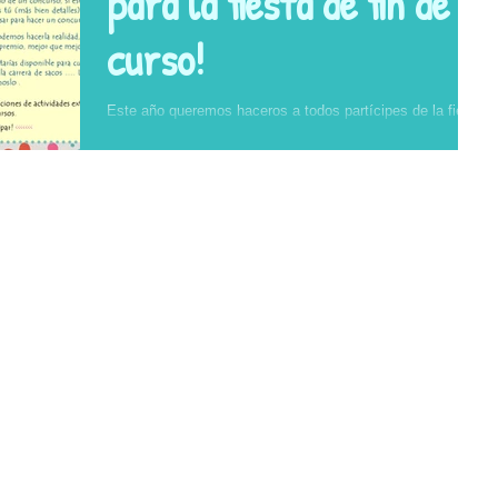
para la fiesta de fin de
curso!
Este año queremos haceros a todos partícipes de la fiesta
del Fernando de Los Ríos, para ello a continuación tenéis
una tres propuestas...