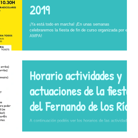
2019
¡Ya está todo en marcha! ¡En unas semanas
celebraremos la fiesta de fin de curso organizada por el
AMPA!
Horario actividades y
actuaciones de la fiesta
del Fernando de los Ríos
A continuación podéis ver los horarios de las actividades
y actuaciones que se realizarán el próximo sábado 2 de
Junio en el colegio con...