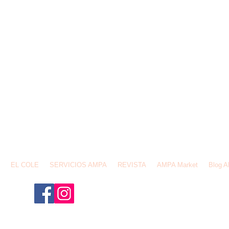
email:
ampafederios@gmail.com
Av. de España,1 28231, Las Rozas de Madrid
EL COLE
SERVICIOS AMPA
REVISTA
AMPA Market
Blog 
¡Síguenos para no perderte n