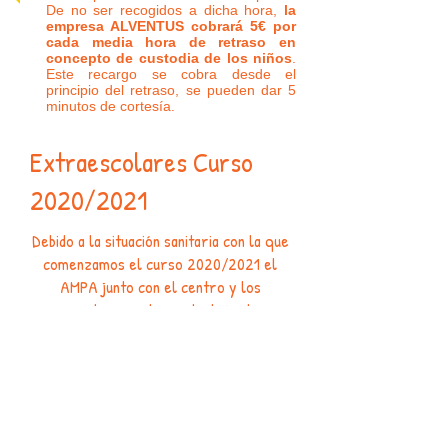
De no ser recogidos a dicha hora,
la
empresa ALVENTUS cobrará 5€ por
cada media hora de retraso en
concepto de custodia de los niños
.
Este recargo se cobra desde el
principio del retraso, se pueden dar 5
minutos de cortesía.
Extraescolares Curso
2020/2021
Debido a la situación sanitaria con la que
comenzamos el curso 2020/2021 el
AMPA junto con el centro y los
proveedores estamos trabajando en
qué extraescolares pueden ser
ofertadas garantizando la máxima
seguridad de los alumnos.
En cuanto sea posible informaremos
sobre las actividades disponibles y
tarifas de las mismas.