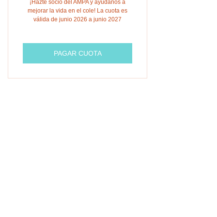
¡Hazte socio del AMPA y ayúdanos a
mejorar la vida en el cole! La cuota es
válida de junio 2026 a junio 2027
PAGAR CUOTA
email:
ampafederios@gmail.com
Av. de España,1 28231, Las Rozas de Madrid
¡Síguenos para no perderte nada!