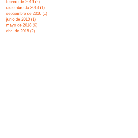
febrero de 2019
(2)
2 entradas
diciembre de 2018
(1)
1 entrada
septiembre de 2018
(1)
1 entrada
junio de 2018
(1)
1 entrada
mayo de 2018
(6)
6 entradas
abril de 2018
(2)
2 entradas
marzo de 2018
(3)
3 entradas
septiembre de 2017
(1)
1 entrada
mayo de 2017
(1)
1 entrada
febrero de 2017
(1)
1 entrada
enero de 2017
(2)
2 entradas
noviembre de 2016
(1)
1 entrada
octubre de 2016
(2)
2 entradas
septiembre de 2016
(1)
1 entrada
junio de 2016
(3)
3 entradas
mayo de 2016
(2)
2 entradas
abril de 2016
(1)
1 entrada
Buscar por tags
Dia de la Banderita
Fiesta Fin de Curso 2019
Navidades 2018
ecoescuela
huerto
verano