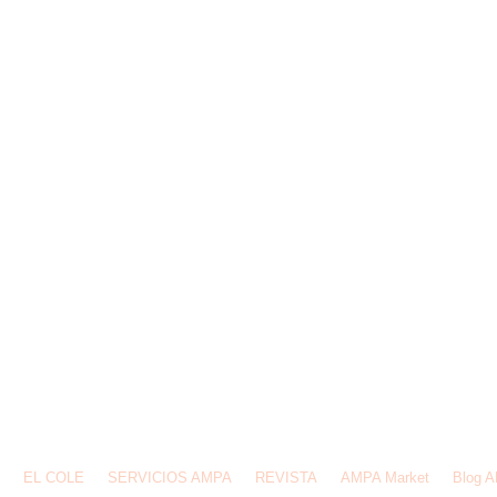
email:
ampafederios@gmail.com
Av. de España,1 28231, Las Rozas de Madrid
EL COLE
SERVICIOS AMPA
REVISTA
AMPA Market
Blog 