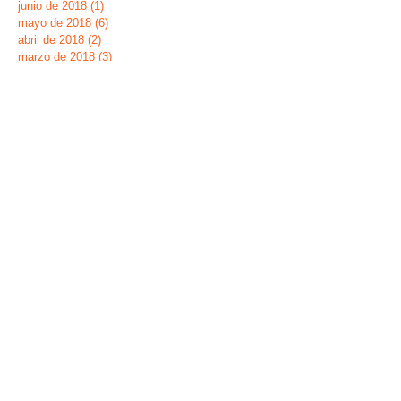
junio de 2018
(1)
1 entrada
mayo de 2018
(6)
6 entradas
abril de 2018
(2)
2 entradas
marzo de 2018
(3)
3 entradas
septiembre de 2017
(1)
1 entrada
mayo de 2017
(1)
1 entrada
febrero de 2017
(1)
1 entrada
enero de 2017
(2)
2 entradas
noviembre de 2016
(1)
1 entrada
octubre de 2016
(2)
2 entradas
septiembre de 2016
(1)
1 entrada
junio de 2016
(3)
3 entradas
mayo de 2016
(2)
2 entradas
abril de 2016
(1)
1 entrada
Buscar por tags
Dia de la Banderita
Fiesta Fin de Curso 2019
Navidades 2018
ecoescuela
huerto
verano
Síguenos