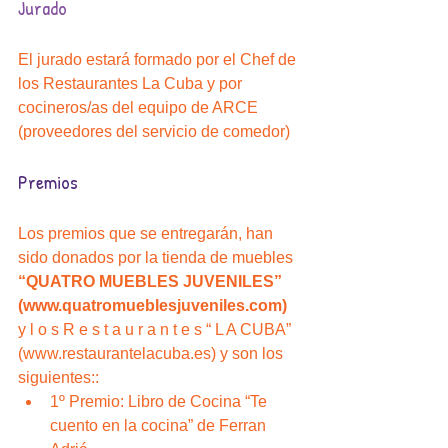
Jurado
El jurado estará formado por el Chef de 
los Restaurantes La Cuba y por 
cocineros/as del equipo de ARCE 
(proveedores del servicio de comedor)
Premios
Los premios que se entregarán, han 
sido donados por la tienda de muebles 
“QUATRO MUEBLES JUVENILES” 
(www.quatromueblesjuveniles.com)
y l o s R e s t a u r a n t e s “ L A CUBA” 
(www.restaurantelacuba.es) y son los 
siguientes:: 
1º Premio: Libro de Cocina “Te 
cuento en la cocina” de Ferran 